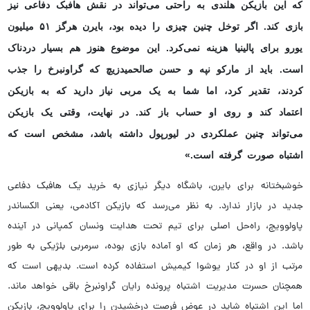
که این بازیکن هلندی به‌ راحتی می‌تواند در نقش هافبک دفاعی نیز
بازی کند. اگر توخل چنین چیزی را دیده بود، بایرن هرگز ۵۱ میلیون
یورو برای پالینیا هزینه نمی‌کرد. این موضوع هنوز هم بسیار دردناک
است. باید از مارکو نپه و حسن صالحمیدزیچ که گراونبرخ را جذب
کردند، تقدیر کرد، اما شما به یک مربی نیاز دارید که به بازیکن
اعتماد کند و روی او حساب باز کند. در نهایت، وقتی یک بازیکن
می‌تواند چنین عملکردی در لیورپول داشته باشد، مشخص است که
اشتباه صورت گرفته است.»
خوشبختانه برای بایرن، باشگاه دیگر نیازی به خرید یک هافبک دفاعی
جدید در بازار ندارد. به نظر می‌رسد که بازیکن آکادمی، یعنی الکساندر
پاولوویچ، راه‌حل اصلی برای تیم تحت هدایت ونسان کمپانی در آینده
باشد. در واقع، هر زمان که او آماده بازی بوده، سرمربی بلژیکی به طور
مرتب از او در کنار یوشوا کیمیش استفاده کرده است. بدیهی است که
همچنان حسرت مدیریت اشتباه پرونده‌ رایان گراونبرخ باقی خواهد ماند.
اما این اشتباه شاید در عوض فرصت درخشیدن را برای پاولوویچ، بازیکن