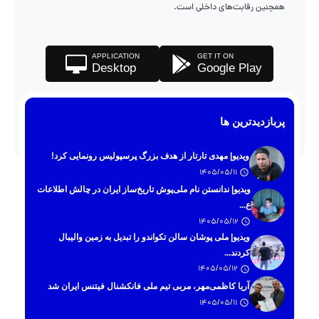
همچنین رقابت‌های داخلی است.
APPLICATION
GET IT ON
Desktop
Google Play
پربازدیدترین ها
ویدیو| مهدی تارتار از هدف بزرگ پرسپولیس رونمایی کرد!
1405/05/11
ویدیو| ندانستن نام ملی‌پوش تاریخ‌ساز ایران در چالش اطلاعات
ع...
1405/05/12
ویدیو| ملی پوشان سالن تکواندو را تبدیل به زمین والیبال
کردند...
1405/05/12
آریا کاظمی‌مهر، مربی تیم ملی فانکشنال فیتنس ایران شد
1405/05/11