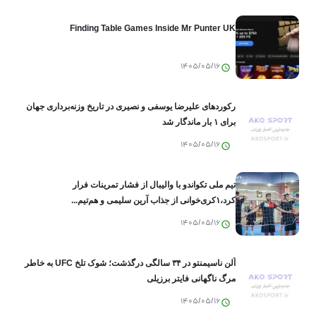
Finding Table Games Inside Mr Punter UK
1405/05/16
رکوردهای علیرضا یوسفی و نصیری در تاریخ وزنه‌برداری جهان
برای ۱ بار ماندگار شد
1405/05/16
تیم ملی تکواندو با والیبال از فشار تمرینات فرار
کرد،۱کری‌خوانی از جذاب آرین سلیمی و هم‌تیم...
1405/05/16
آلن ناسیمنتو در ۳۴ سالگی درگذشت؛ شوک تلخ UFC به خاطر
مرگ ناگهانی فایتر برزیلی
1405/05/16