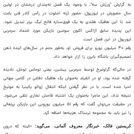
به گزارش "ورزش سه"، با وجود یک فصل نه‌چندان درخشان در اولین
سال حضورش در لیورپول، حضور آِرنه اشلوت در رأس کادر فنی باعث
شد تا این هافبک هلندی به یک فوق‌ستاره‌ فاتح لیگ برتر تبدیل شود.
این پدیده‌ سابق آژاکس اکنون سومین بازیکن مورد اعتماد سرمربی
لیورپول در این فصل است.
رقم ۴۰ میلیون یورو برای فروش او، به‌طور حتم در سال‌های آینده ذهن
تصمیم‌گیران باشگاه بایرن را آزار خواهد داد.
در حالی‌که گراونبرخ توسط سرمربی پیشین، یعنی توماس توخل، نادیده
گرفته شده بود، او در آنفیلد به‌عنوان یک هافبک دفاعی در کلاس جهانی
احیا شده است. با در نظر گرفتن اینکه انتقال ژوائو پالینیا به مونیخ
نتیجه نداد، این ماجرا به‌عنوان یک اشتباه فاحش تجاری تلقی می‌شود.
در حقیقت می‌توان گفت که رقم ۵۱ میلیون یورویی این بازیکن پرتغالی
را نیز باید به مجموعه‌ ترسناک هزینه‌ها اضافه کرد.
کریستین فالک، خبرنگار معروف آلمانی، می‌گوید:
«البته که درون