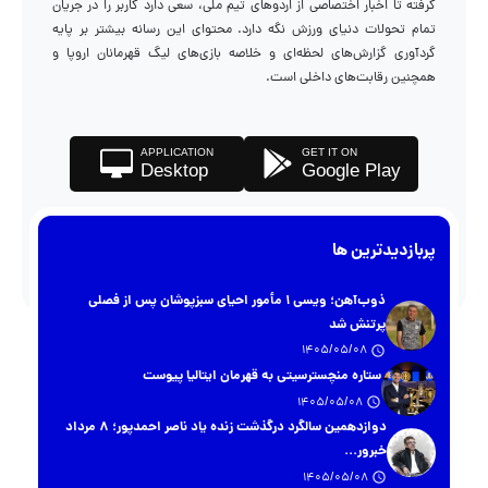
گرفته تا اخبار اختصاصی از اردوهای تیم ملی، سعی دارد کاربر را در جریان
تمام تحولات دنیای ورزش نگه دارد. محتوای این رسانه بیشتر بر پایه
گردآوری گزارش‌های لحظه‌ای و خلاصه بازی‌های لیگ قهرمانان اروپا و
همچنین رقابت‌های داخلی است.
APPLICATION
GET IT ON
Desktop
Google Play
پربازدیدترین ها
ذوب‌آهن؛ ویسی ۱ مأمور احیای سبزپوشان پس از فصلی
پرتنش شد
1405/05/08
ستاره منچسترسیتی به قهرمان ایتالیا پیوست
1405/05/08
دوازدهمین سالگرد درگذشت زنده یاد ناصر احمدپور؛ ۸ مرداد
خبرور...
1405/05/08