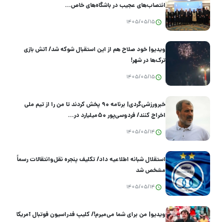
انتصاب‌های عجیب در باشگاه‌های خاص...
1405/05/15
ویدیو| خود صلاح هم از این استقبال شوکه شد/ آتش بازی
ترک‌ها در شهر!
1405/05/15
خبرورزشی‌گردی| برنامه ۹۰ پخش کردند تا من را از تیم ملی
اخراج کنند/ فردوسی‌پور ۵۰میلیارد در...
1405/05/14
استقلال شبانه اطلاعیه داد/ تکلیف پنجره نقل‌وانتقالات رسماً
مشخص شد
1405/05/14
ویدیو| من برای شما می‌میرم!/ کلیپ فدراسیون فوتبال آمریکا