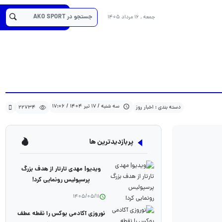
22734
1404/04/17
دسته بندی : اخبار روز
کد خبر :20185
جمعه , 16 مرداد 1405
سه شنبه / 17 تیر 1404 / 17:06
دسته بندی : اخبار روز
22734
پربازدیدترین ها
ویدیو| مهدی تارتار از هدف بزرگ
پرسپولیس رونمایی کرد!
1405/05/11
نوروزی آکادمی بوکس را نقطه عطف