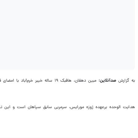
صدآنلاین
به گزارش
؛ مبین دهقان، هافبک ۱۹ ساله خیبر خرم‌آباد با امضای قراردادی تا سال ۲۰۲۸ راهی الوحده امارات شد.
هدایت الوحده برعهده ژوزه مورایس، سرمربی سابق سپاهان است و این تیم