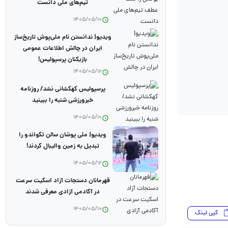
تیم‌های ملی دانست
1405/05/10
ویدیو| ندانستن نام ملی‌پوش تاریخ‌ساز
ایران در چالش اطلاعات عمومی
بازیکنان پرسپولیس!
1405/05/12
پرسپولیس کهکشانی نشد/ روزنامه
خبرورزشی شنبه را ببینید
1405/05/10
ویدیو| ملی پوشان سالن تکواندو را
تبدیل به زمین والیبال کردند!
1405/05/12
قهرمانان دستجات آزاد اسکیت سرعت
در آکادمی آزادی معرفی شدند
1405/05/10
کپی لینک