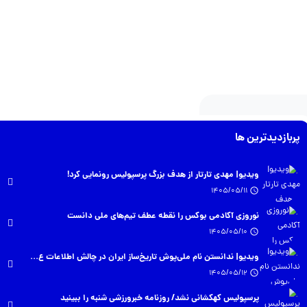
پربازدیدترین ها
ویدیو| مهدی تارتار از هدف بزرگ پرسپولیس رونمایی کرد!
1405/05/11
نوروزی آکادمی بوکس را نقطه عطف تیم‌های ملی دانست
1405/05/10
ویدیو| ندانستن نام ملی‌پوش تاریخ‌ساز ایران در چالش اطلاعات ع...
1405/05/12
پرسپولیس کهکشانی نشد/ روزنامه خبرورزشی شنبه را ببینید