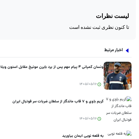
اخبار مرتبط
ونسان کمپانی ۴ پیام مهم پس از برد بایرن مونیخ مقابل استون ویلا
1405/05/16
کریم باوی و ۷ قاب ماندگار از سلطان ضربات سر فوتبال ایران
1405/05/16
به قلعه نویی ایمان بیاورید