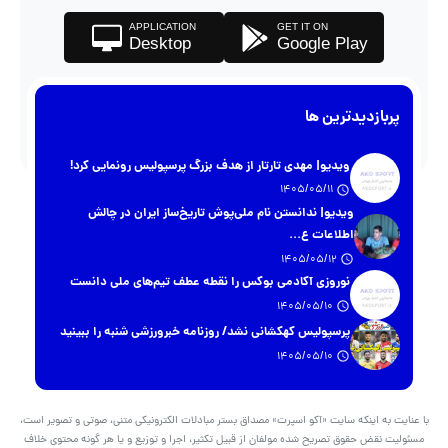
APPLICATION
GET IT ON
Desktop
Google Play
پربازدیدترین ها
ویدیو| مهدی تارتار از هدف بزرگ پرسپولیس رونمایی کرد!
1405/05/11
ویدیو| ندانستن نام ملی‌پوش تاریخ‌ساز ایران در چالش
اطلاعات ع...
1405/05/12
نوروزی آکادمی بوکس را نقطه عطف تیم‌های ملی دانست
1405/05/10
پرسپولیس کهکشانی نشد/ روزنامه خبرورزشی شنبه را ببینید
1405/05/10
با عنایت به اینکه سایت «آکو اسپرت» مصداق بستر مبادلات الکترونیکی متنی، صوتی و تصویر است،
مسئولیت نقض حقوق تصریح شده مولفان از قبیل تکثیر، اجرا و توزیع و یا هر گونه محتوی خلاف