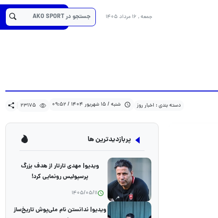
23175
1404/06/15
دسته بندی : اخبار روز
کد خبر :22059
جمعه , 16 مرداد 1405
شنبه / 15 شهریور 1404 / 09:52
دسته بندی : اخبار روز
23175
پربازدیدترین ها
ویدیو| مهدی تارتار از هدف بزرگ
پرسپولیس رونمایی کرد!
1405/05/11
ویدیو| ندانستن نام ملی‌پوش تاریخ‌ساز