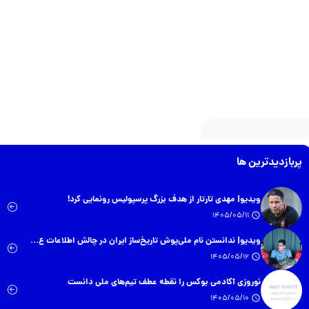
پربازدیدترین ها
ویدیو| مهدی تارتار از هدف بزرگ پرسپولیس رونمایی کرد!
1405/05/11
ویدیو| ندانستن نام ملی‌پوش تاریخ‌ساز ایران در چالش اطلاعات ع...
1405/05/12
نوروزی آکادمی بوکس را نقطه عطف تیم‌های ملی دانست
1405/05/10