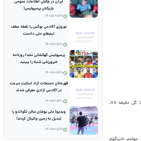
ایران در چالش اطلاعات عمومی
بازیکنان پرسپولیس!
1405/05/12
نوروزی آکادمی بوکس را نقطه عطف
تیم‌های ملی دانست
1405/05/10
پرسپولیس کهکشانی نشد/ روزنامه
خبرورزشی شنبه را ببینید
1405/05/10
قهرمانان دستجات آزاد اسکیت سرعت
در آکادمی آزادی معرفی شدند
1405/05/10
به گزارش خبرگزاری ورزش ایران ایپنا، تیم ملی فوتبال استرالیا در اولین دیدار از سری مسابقات تاریخی Soccer Ashes (جام خاکستری) موفق شد با گل دقیقه ۸۷،
ویدیو| ملی پوشان سالن تکواندو را
تبدیل به زمین والیبال کردند!
1405/05/12
مهاجم ناتینگهام