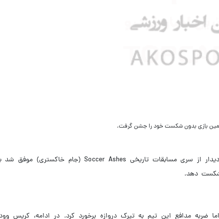
ا ضربه مدافع این تیم به تیرک دروازه برخورد کرد. در ادامه، کریس وود 