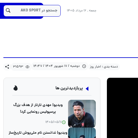
31593
1404/06/17
دسته بندی : اخبار روز
کد خبر :22135
جمعه , 16 مرداد 1405
دوشنبه / 17 شهریور 1404 / 14:47
دسته بندی : اخبار روز
31593
پربازدیدترین ها
ویدیو| مهدی تارتار از هدف بزرگ
پرسپولیس رونمایی کرد!
1405/05/11
ویدیو| ندانستن نام ملی‌پوش تاریخ‌ساز