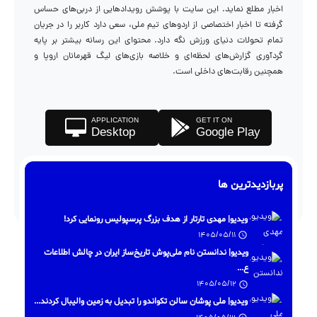
اخبار مطلع نماید. این سایت با پوشش رویدادهایی از دربی‌های حساس
گرفته تا اخبار اختصاصی از اردوهای تیم ملی، سعی دارد کاربر را در جریان
تمام تحولات دنیای ورزش نگه دارد. محتوای این رسانه بیشتر بر پایه
گردآوری گزارش‌های لحظه‌ای و خلاصه بازی‌های لیگ قهرمانان اروپا و
همچنین رقابت‌های داخلی است.
APPLICATION
GET IT ON
Desktop
Google Play
پربازدیدترین ها
ویدیو| مهدی تارتار از هدف بزرگ پرسپولیس رونمایی کرد!
1405/05/11
ویدیو| ندانستن نام ملی‌پوش تاریخ‌ساز ایران در چالش اطلاعات
ع...
1405/05/12
ویدیو| ملی پوشان سالن تکواندو را تبدیل به زمین والیبال کردند...