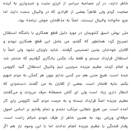
خاطر دارند، در آن مصاحبه سراسر از انرژی مثبت و امیدواری به آینده
صحبت کردم ولی ظاهراً بعضی از افرادی که در والیبال سمت دارند اما
جزو خانواده والیبال نیستند، اصلاً به مذاقشان خوش نیامده بود.
ملی پوش اسبق کشورمان در مورد دلیل قطع همکاری با باشگاه استقلال
تصریح کرد: همانطور که گفتم، من عامل این قطع همکاری نبودم و
آقایان خودشان چنین تصمیمی گرفتند. شاید باورتان نشود ولی اصلاً با
استقلال قرارداد نبستم و فقط یک عکس یادگاری گرفتیم که منتشر شد
و اعلام کردند عظیم جزیده سرمربی تیم والیبال استقلال گنبد کاووس
شده است. هیچ منتی هم سر کسی ندارم چون هر کمکی به مردم شهرم
بکنم، مایه افتخار است. بعضی از آقایان به من گفتند دستمزدی که
انتظار داری زیاد است ولی ای کاش منصفانه حرف می‌زدند و می‌گفتند
عظیم جزیده اصلاً قرارداد نبسته و به حرمت مردم گنبد کاووس پای کار
آمده است. من هیچ خطایی مرتکب نشدم و تمام رفتارم بر اساس اصول
حرفه‌ای ورزش بود به همین خاطر از طرف خودم خیالم راحت است.
رفتار قشنگی با عظیم جزیده انجام ندادند اما با این وجود باز هم اگر