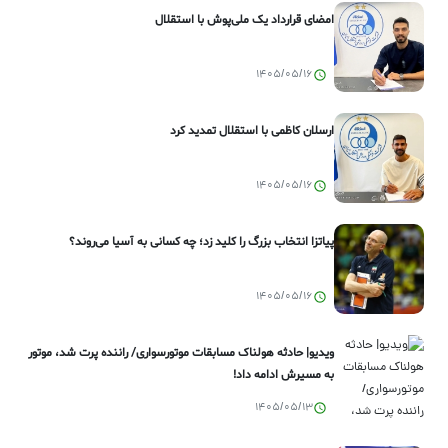
امضای قرارداد یک ملی‌پوش با استقلال
1405/05/16
ارسلان کاظمی با استقلال تمدید کرد
1405/05/16
پیاتزا انتخاب بزرگ را کلید زد؛ چه کسانی به آسیا می‌روند؟
1405/05/16
ویدیو| حادثه هولناک مسابقات موتورسواری/ راننده پرت شد، موتور
به مسیرش ادامه داد!
1405/05/13