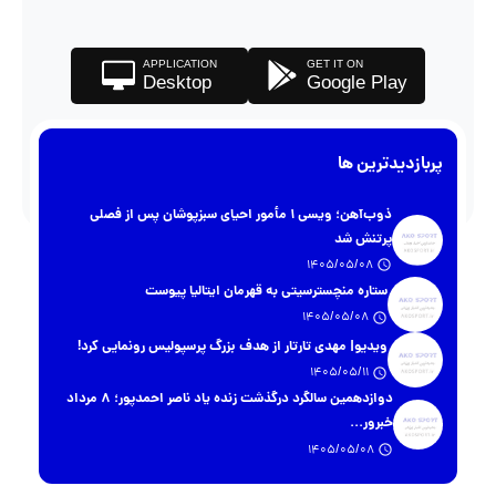
APPLICATION
GET IT ON
Desktop
Google Play
پربازدیدترین ها
ذوب‌آهن؛ ویسی ۱ مأمور احیای سبزپوشان پس از فصلی
پرتنش شد
1405/05/08
ستاره منچسترسیتی به قهرمان ایتالیا پیوست
1405/05/08
ویدیو| مهدی تارتار از هدف بزرگ پرسپولیس رونمایی کرد!
1405/05/11
دوازدهمین سالگرد درگذشت زنده یاد ناصر احمدپور؛ ۸ مرداد
خبرور...
1405/05/08