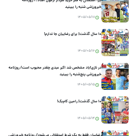
چرا استقلال به فکر خرید سردار آزمون افتاد؟/ روزنامه
خبرورزشی شنبه را ببینید
1405/05/17
۱۰ سال گذشت| برای رضاییان جا ندارم!
1405/05/16
در نازی‌آباد مشخص شد اکبر عبدی چقدر محبوب است/ روزنامه
خبرورزشی پنج‌شنبه را ببینید
1405/05/15
۱۰ سال گذشت| رامین کام‌بک!
1405/05/14
رضاییان فقط به یک شرط استقلالی می‌شود/ روزنامه خبرورزشی