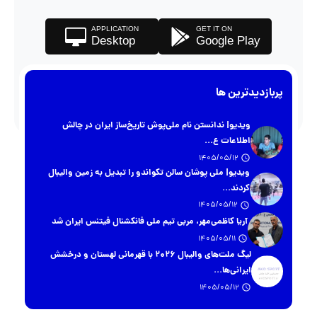
APPLICATION
GET IT ON
Desktop
Google Play
پربازدیدترین ها
ویدیو| ندانستن نام ملی‌پوش تاریخ‌ساز ایران در چالش
اطلاعات ع...
1405/05/12
ویدیو| ملی پوشان سالن تکواندو را تبدیل به زمین والیبال
کردند...
1405/05/12
آریا کاظمی‌مهر، مربی تیم ملی فانکشنال فیتنس ایران شد
1405/05/11
لیگ ملت‌های والیبال ۲۰۲۶ با قهرمانی لهستان و درخشش
ایرانی‌ها...
1405/05/12