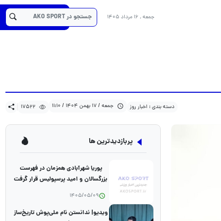
17522
1404/11/17
دسته بندی : اخبار روز
کد خبر :26327
جمعه , 16 مرداد 1405
جمعه / 17 بهمن 1404 / 11:10
دسته بندی : اخبار روز
17522
پربازدیدترین ها
پوریا شهرآبادی همزمان در فهرست
بزرگسالان و امید پرسپولیس قرار گرفت
1405/05/09
ویدیو| ندانستن نام ملی‌پوش تاریخ‌ساز