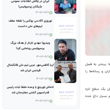
ایران در چالش اطلاعات عمومی
بازیکنان پرسپولیس!
1405/05/12
نوروزی آکادمی بوکس را نقطه عطف
تیم‌های ملی دانست
1405/05/10
ویدیو| مهدی تارتار از هدف بزرگ
پرسپولیس رونمایی کرد!
1405/05/11
ها بیشتر به فصل
آریا کاظمی‌مهر، مربی تیم ملی فانکشنال
فیتنس ایران شد
ن و رسانه‌ها را
1405/05/11
تاماش لورینچ با وعده حفظ ثبات رئیس
نان یک سطح تازه
فدراسیون کشتی مجارستان شد
م بسیار داغ شده
1405/05/10