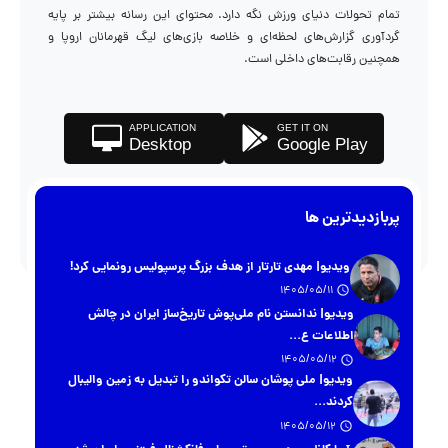
تمام تحولات دنیای ورزش نگه دارد. محتوای این رسانه بیشتر بر پایه
گردآوری گزارش‌های لحظه‌ای و خلاصه بازی‌های لیگ قهرمانان اروپا و
همچنین رقابت‌های داخلی است.
APPLICATION
GET IT ON
Desktop
Google Play
پربازدیدترین ها
ویدیو| مهدی تارتار از هدف بزرگ پرسپولیس رونمایی کرد!
1405/05/11
ویدیو| ندانستن نام ملی‌پوش تاریخ‌ساز ایران در چالش
اطلاعات ع...
1405/05/12
ویدیو| ملی پوشان سالن تکواندو را تبدیل به زمین والیبال
کردند...
1405/05/12