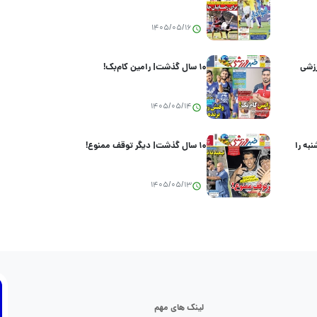
1405/05/16
رزشی
۱۰ سال گذشت| رامین کام‌بک!
1405/05/14
به را
۱۰ سال گذشت| دیگر توقف ممنوع!
1405/05/13
لینک های مهم