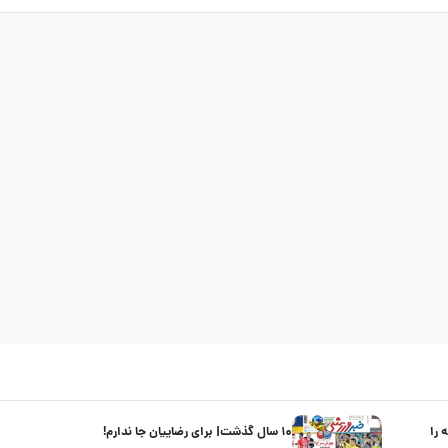
 را
۱۰ سال گذشت| برای رضاییان جا ندارم!