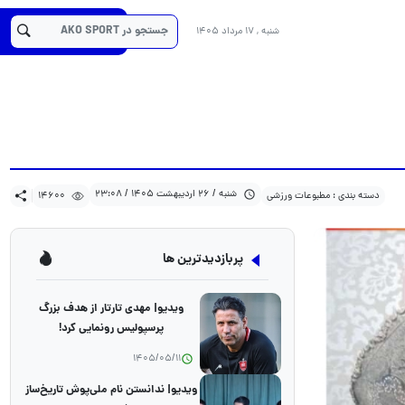
14600
1405/02/26
دسته بندی : مطبوعات ورزشی
کد خبر :28322
شنبه , 17 مرداد 1405
شنبه / 26 اردیبهشت 1405 / 23:08
دسته بندی : مطبوعات ورزشی
14600
پربازدیدترین ها
ویدیو| مهدی تارتار از هدف بزرگ
پرسپولیس رونمایی کرد!
1405/05/11
ویدیو| ندانستن نام ملی‌پوش تاریخ‌ساز