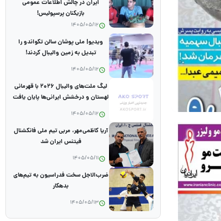
ایران در چالش اطلاعات عمومی
بازیکنان پرسپولیس!
1405/05/12
ویدیو| ملی پوشان سالن تکواندو را
تبدیل به زمین والیبال کردند!
1405/05/12
لیگ ملت‌های والیبال ۲۰۲۶ با قهرمانی
لهستان و درخشش ایرانی‌ها پایان یافت
1405/05/12
آریا کاظمی‌مهر، مربی تیم ملی فانکشنال
فیتنس ایران شد
1405/05/11
ضرب‌الاجل سخت فدراسیون به تیم‌های
بدهکار
1405/05/13