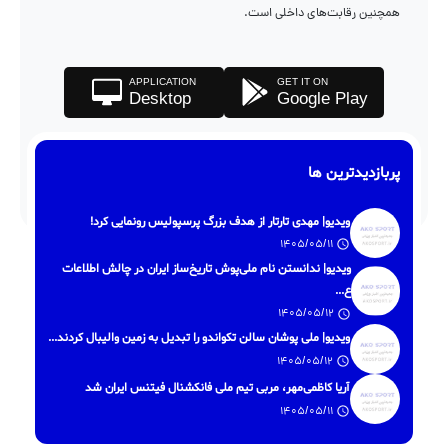
همچنین رقابت‌های داخلی است.
APPLICATION
GET IT ON
Desktop
Google Play
پربازدیدترین ها
ویدیو| مهدی تارتار از هدف بزرگ پرسپولیس رونمایی کرد!
1405/05/11
ویدیو| ندانستن نام ملی‌پوش تاریخ‌ساز ایران در چالش اطلاعات
ع...
1405/05/12
ویدیو| ملی پوشان سالن تکواندو را تبدیل به زمین والیبال کردند...
1405/05/12
آریا کاظمی‌مهر، مربی تیم ملی فانکشنال فیتنس ایران شد
1405/05/11