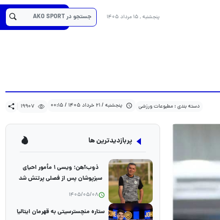
19907
1405/03/21
دسته بندی : مطبوعات ورزشی
کد خبر :29188
پنجشنبه , 15 مرداد 1405
پنجشنبه / 21 خرداد 1405 / 00:15
دسته بندی : مطبوعات ورزشی
19907
پربازدیدترین ها
ذوب‌آهن؛ ویسی ۱ مأمور احیای
سبزپوشان پس از فصلی پرتنش شد
1405/05/08
ستاره منچسترسیتی به قهرمان ایتالیا