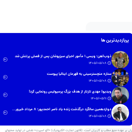
پربازدیدترین ها
ذوب‌آهن؛ ویسی ۱ مأمور احیای سبزپوشان پس از فصلی پرتنش شد
1405/05/08
ستاره منچسترسیتی به قهرمان ایتالیا پیوست
1405/05/08
ویدیو| مهدی تارتار از هدف بزرگ پرسپولیس رونمایی کرد!
1405/05/11
دوازدهمین سالگرد درگذشت زنده یاد ناصر احمدپور؛ ۸ مرداد خبرور...
1405/05/08
ان بر عهده منبع مطلب و کاربران است. (قانون تجارت الکترونیک) «آکو اسپرت» نقشی در تولید محتوای