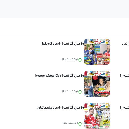
رزشی
۱۰ سال گذشت| رامین کام‌بک!
1405/05/14
به را
۱۰ سال گذشت| دیگر توقف ممنوع!
1405/05/13
نبه را
۱۰ سال گذشت| رامین پشیمانیان!
1405/05/11