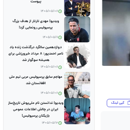
پیوست
1405/05/08
ویدیو| مهدی تارتار از هدف بزرگ
پرسپولیس رونمایی کرد!
1405/05/11
دوازدهمین سالگرد درگذشت زنده یاد
ناصر احمدپور؛ ۸ مرداد خبرورزشی برای
همیشه سوگوار شد
1405/05/08
مهاجم سابق پرسپولیس مربی تیم ملی
افغانستان شد
1405/05/08
کپی لینک
ویدیو| ندانستن نام ملی‌پوش تاریخ‌ساز
ایران در چالش اطلاعات عمومی
بازیکنان پرسپولیس!
1405/05/12