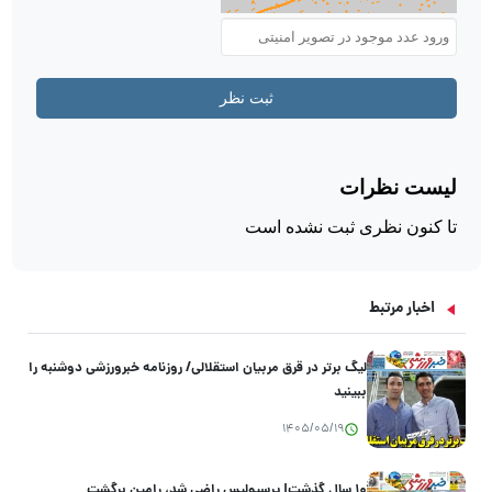
اخبار مرتبط
لیگ برتر در قرق مربیان استقلالی/ روزنامه خبرورزشی دوشنبه را
ببینید
1405/05/19
۱۰ سال گذشت| پرسپولیس راضی شد، رامین برگشت