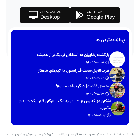
APPLICATION
GET IT ON
Desktop
Google Play
پربازدیدترین ها
بازگشت رضاییان به استقلال نزدیک‌تر از همیشه
1405/05/13
ضرب‌الاجل سخت فدراسیون به تیم‌های بدهکار
1405/05/13
۱۰ سال گذشت| دیگر توقف ممنوع!
1405/05/13
اشکان دژاگه پس از ۹ سال به لیگ ستارگان قطر برگشت؛ آغاز
مأمور...
1405/05/12
با عنایت به اینکه سایت «آکو اسپرت» مصداق بستر مبادلات الکترونیکی متنی، صوتی و تصویر است،