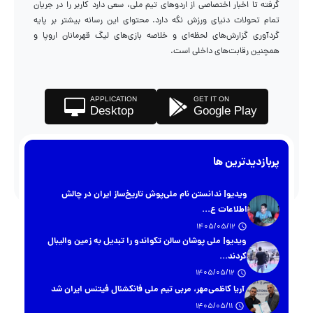
گرفته تا اخبار اختصاصی از اردوهای تیم ملی، سعی دارد کاربر را در جریان
تمام تحولات دنیای ورزش نگه دارد. محتوای این رسانه بیشتر بر پایه
گردآوری گزارش‌های لحظه‌ای و خلاصه بازی‌های لیگ قهرمانان اروپا و
همچنین رقابت‌های داخلی است.
APPLICATION
GET IT ON
Desktop
Google Play
پربازدیدترین ها
ویدیو| ندانستن نام ملی‌پوش تاریخ‌ساز ایران در چالش
اطلاعات ع...
1405/05/12
ویدیو| ملی پوشان سالن تکواندو را تبدیل به زمین والیبال
کردند...
1405/05/12
آریا کاظمی‌مهر، مربی تیم ملی فانکشنال فیتنس ایران شد
1405/05/11