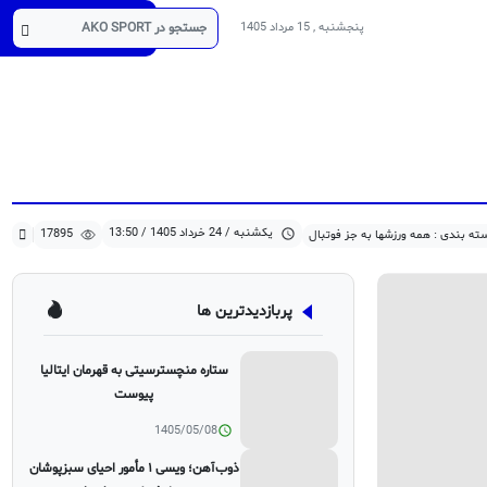
17895
1405/03/24
دسته بندی : همه ورزشها به جز فوتبال
کد خبر :29321
پنجشنبه , 15 مرداد 1405
یکشنبه / 24 خرداد 1405 / 13:50
17895
ته بندی : همه ورزشها به جز فوتبال
پربازدیدترین ها
ستاره منچسترسیتی به قهرمان ایتالیا
پیوست
1405/05/08
ذوب‌آهن؛ ویسی ۱ مأمور احیای سبزپوشان