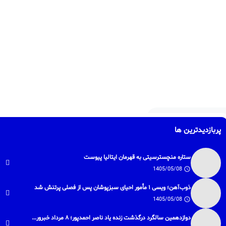
پربازدیدترین ها
ستاره منچسترسیتی به قهرمان ایتالیا پیوست
1405/05/08
ذوب‌آهن؛ ویسی ۱ مأمور احیای سبزپوشان پس از فصلی پرتنش شد
1405/05/08
دوازدهمین سالگرد درگذشت زنده یاد ناصر احمدپور؛ ۸ مرداد خبرور...